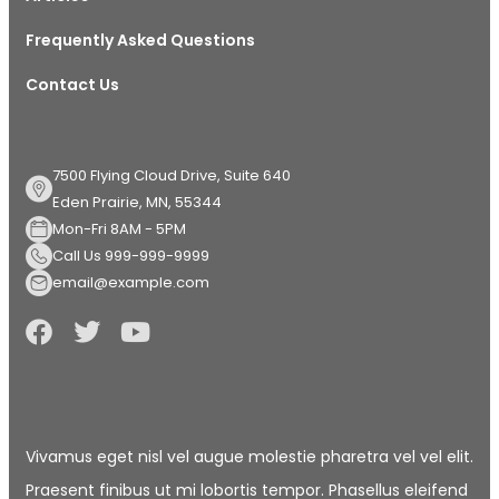
Frequently Asked Questions
Contact Us
7500 Flying Cloud Drive, Suite 640
Eden Prairie, MN, 55344
Mon-Fri 8AM - 5PM
Call Us 999-999-9999
email@example.com
Vivamus eget nisl vel augue molestie pharetra vel vel elit.
Praesent finibus ut mi lobortis tempor. Phasellus eleifend