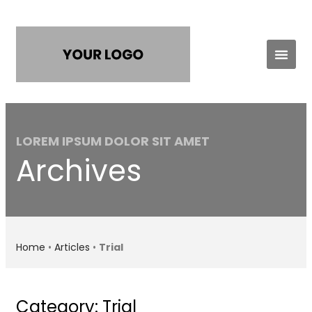
Practice Areas
Contact Us
LOREM IPSUM DOLOR SIT AMET
Archives
Home
•
Articles
•
Trial
Category: Trial