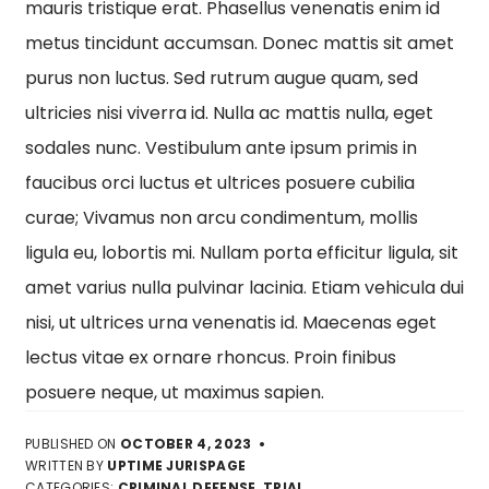
mauris tristique erat. Phasellus venenatis enim id
metus tincidunt accumsan. Donec mattis sit amet
purus non luctus. Sed rutrum augue quam, sed
ultricies nisi viverra id. Nulla ac mattis nulla, eget
sodales nunc. Vestibulum ante ipsum primis in
faucibus orci luctus et ultrices posuere cubilia
curae; Vivamus non arcu condimentum, mollis
ligula eu, lobortis mi. Nullam porta efficitur ligula, sit
amet varius nulla pulvinar lacinia. Etiam vehicula dui
nisi, ut ultrices urna venenatis id. Maecenas eget
lectus vitae ex ornare rhoncus. Proin finibus
posuere neque, ut maximus sapien.
PUBLISHED ON
OCTOBER 4, 2023
WRITTEN BY
UPTIME JURISPAGE
CATEGORIES:
CRIMINAL DEFENSE
,
TRIAL