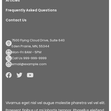
Articles
Frequently Asked Questions
Contact Us
7500 Flying Cloud Drive, Suite 640
Eden Prairie, MN, 55344
Mon-Fri 8AM - 5PM
Call Us 999-999-9999
email@example.com
Vivamus eget nisl vel augue molestie pharetra vel vel elit.
Praesent finibus ut mi lobortis tempor. Phasellus eleifend