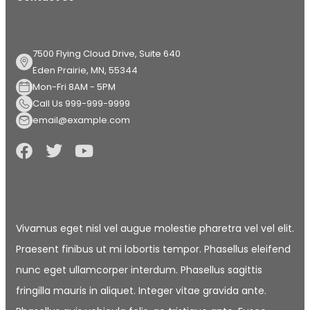
7500 Flying Cloud Drive, Suite 640
Eden Prairie, MN, 55344
Mon-Fri 8AM - 5PM
Call Us 999-999-9999
email@example.com
Vivamus eget nisl vel augue molestie pharetra vel vel elit.
Praesent finibus ut mi lobortis tempor. Phasellus eleifend
nunc eget ullamcorper interdum. Phasellus sagittis
fringilla mauris in aliquet. Integer vitae gravida ante.